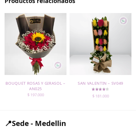
Productos relacionados
BOUQUET ROSAS Y GIRASOL –
SAN VALENTIN – SV049
AN025
$
197.000
$
181.000
📍Sede - Medellin