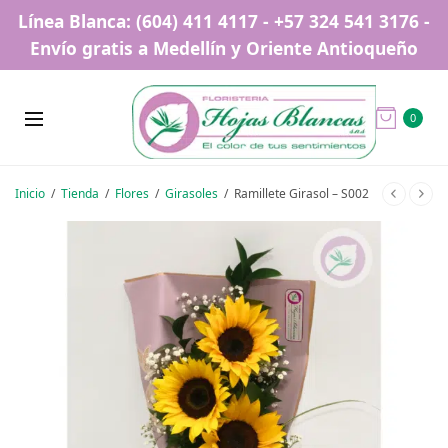
Línea Blanca: (604) 411 4117 - +57 324 541 3176 -
Envío gratis a Medellín y Oriente Antioqueño
0
Inicio
/
Tienda
/
Flores
/
Girasoles
/
Ramillete Girasol – S002