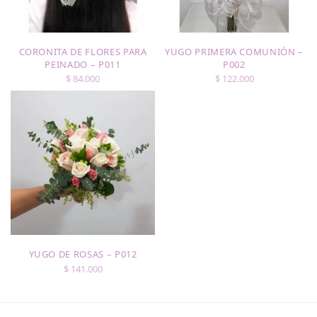
CORONITA DE FLORES PARA
YUGO PRIMERA COMUNIÓN –
PEINADO – P011
P002
$
84.000
$
122.000
YUGO DE ROSAS – P012
$
141.000