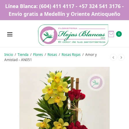
Línea Blanca: (604) 411 4117 - +57 324 541 3176 -
Envío gratis a Medellín y Oriente Antioqueño
0
Inicio
/
Tienda
/
Flores
/
Rosas
/
Rosas Rojas
/
Amor y
Amistad – AN051