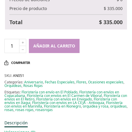
Precio de producto
$
335.000
Total
$
335.000
AÑADIR AL CARRITO
COMPARTIR
SKU:
AN051
Categorías:
Aniversario
,
Fechas Especiales
,
Flores
,
Ocasiones especiales
,
Orquideas
,
Rosas Rojas
Etiquetas:
Floristería con envío en El Poblado
,
Floristería con envíos en
Copacabana
,
Floristería con envíos en El Carmen de Viboral
,
Floristería con
envíos en El Retiro
,
Floristería con envíos en Envigado
,
Floristería con
envíos en Itagui
,
Floristería con envíos en LA CEJA - Antioquia
,
Floristería
con envíos en Marinilla
,
Floristería en Rionegro
,
orquidea y rosa
,
orquideas
,
rosas
,
rosas rojas
,
rosasrojas
Descripción