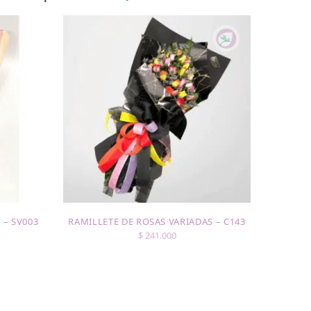
 – SV003
RAMILLETE DE ROSAS VARIADAS – C143
$
241.000