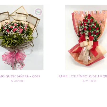
MO QUINCEAÑERA – Q022
RAMILLETE SÍMBOLO DE AMOR
$
202.000
$
210.000