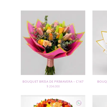
BOUQUET BRISA DE PRIMAVERA – C147
BOUQ
$
204.000