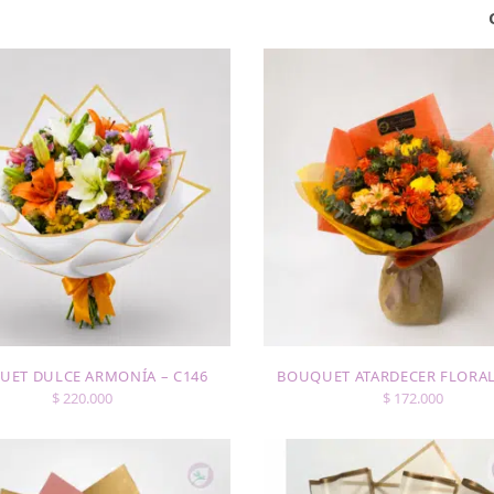
UET DULCE ARMONÍA – C146
BOUQUET ATARDECER FLORAL
$
220.000
$
172.000