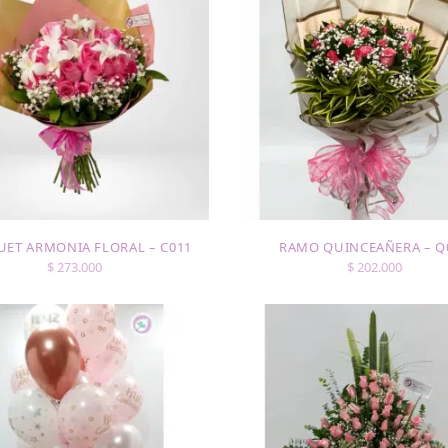
ET ARMONIA FLORAL – C011
RAMO QUINCEAÑERA – Q
$
273.000
$
202.000