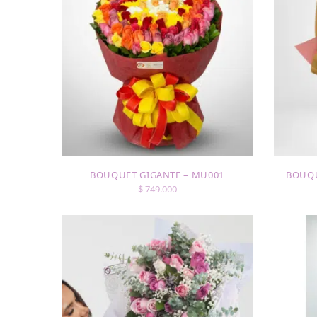
BOUQUET GIGANTE – MU001
BOUQU
$
749.000