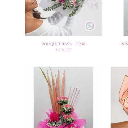
BOUQUET ROSA – C098
ROS
$
201.000