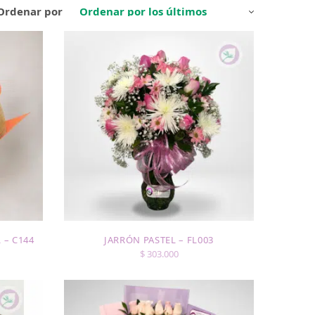
Ordenar por
 – C144
JARRÓN PASTEL – FL003
$
303.000