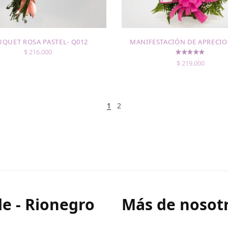
QUET ROSA PASTEL- Q012
MANIFESTACIÓN DE APRECIO 
$
216.000
$
219.000
1
2
e - Rionegro
Más de nosotr