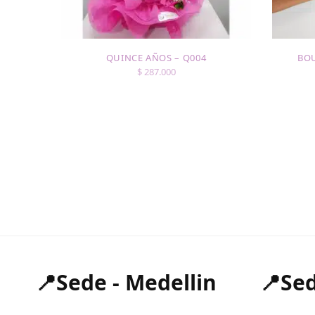
QUINCE AÑOS – Q004
BOU
$
287.000
📍Sede - Medellin
📍Sed