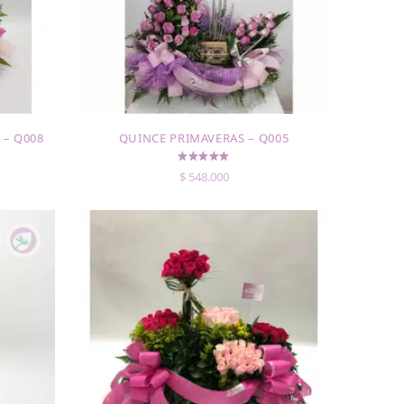
– Q008
QUINCE PRIMAVERAS – Q005
$
548.000