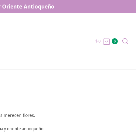
 y Oriente Antioqueño
$
0
0
as merecen flores.
na y oriente antioqueño