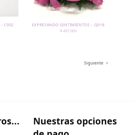
– C002
EXPRESANDO SENTIMIENTOS – Q018
$
497.000
Siguiente
os...
Nuestras opciones
de pago