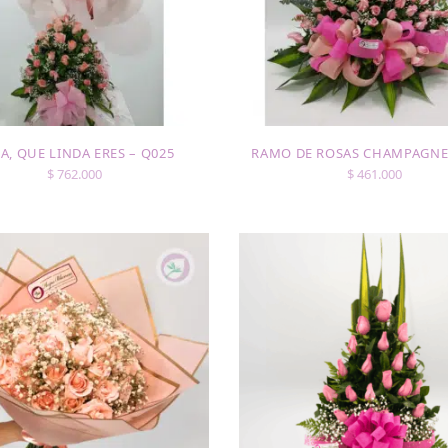
A, QUE LINDA ERES – Q025
RAMO DE ROSAS CHAMPAGNE 
$
762.000
$
461.000