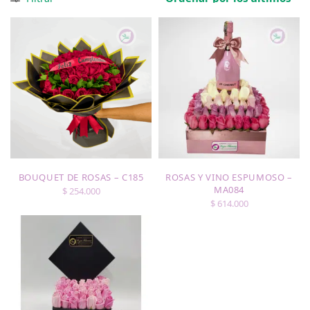
BOUQUET DE ROSAS – C185
ROSAS Y VINO ESPUMOSO –
MA084
$
254.000
$
614.000