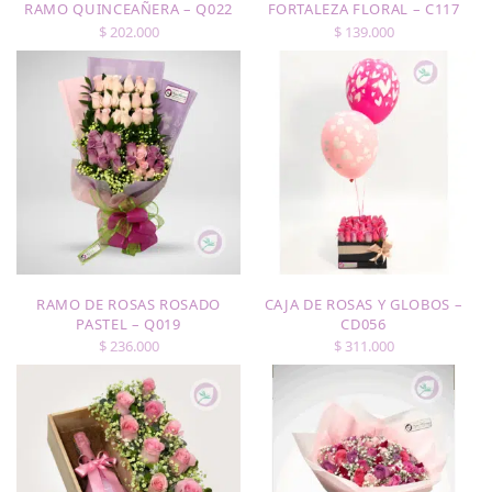
RAMO QUINCEAÑERA – Q022
FORTALEZA FLORAL – C117
$
202.000
$
139.000
RAMO DE ROSAS ROSADO
CAJA DE ROSAS Y GLOBOS –
PASTEL – Q019
CD056
$
236.000
$
311.000