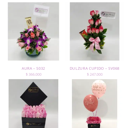
AURA – S032
DULZURA CUPIDO – SV068
$
366.000
$
247.000