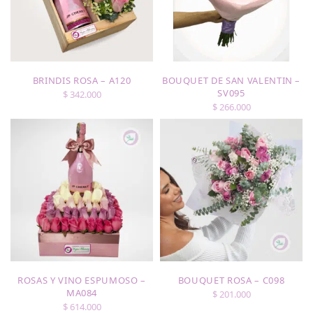
BRINDIS ROSA – A120
BOUQUET DE SAN VALENTIN –
SV095
$
342.000
$
266.000
ROSAS Y VINO ESPUMOSO –
BOUQUET ROSA – C098
MA084
$
201.000
$
614.000