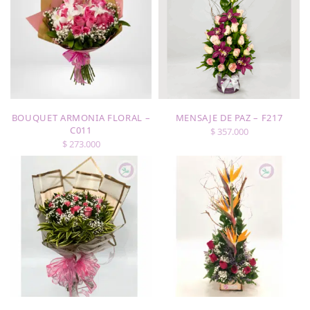
BOUQUET ARMONIA FLORAL –
MENSAJE DE PAZ – F217
C011
$
357.000
$
273.000