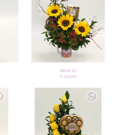
5
MUG-22
$
164.000