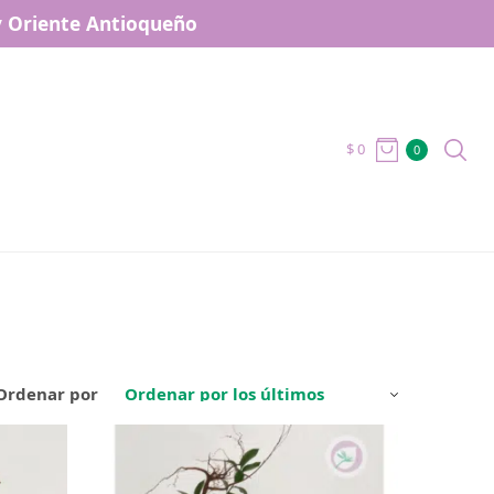
 y Oriente Antioqueño
$
0
0
Ordenar por