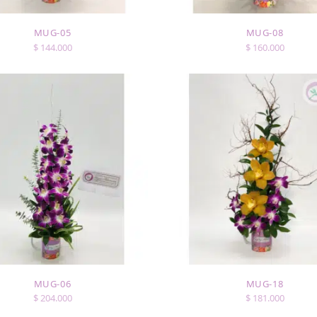
MUG-05
MUG-08
$
144.000
$
160.000
MUG-06
MUG-18
$
204.000
$
181.000