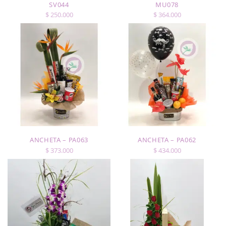
SV044
MU078
$
250.000
$
364.000
ANCHETA – PA063
ANCHETA – PA062
$
373.000
$
434.000