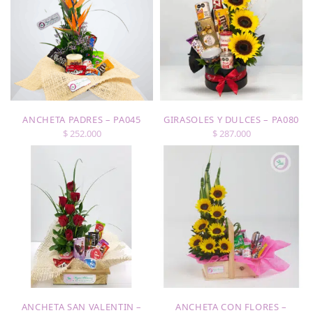
ANCHETA PADRES – PA045
GIRASOLES Y DULCES – PA080
$
252.000
$
287.000
ANCHETA SAN VALENTIN –
ANCHETA CON FLORES –