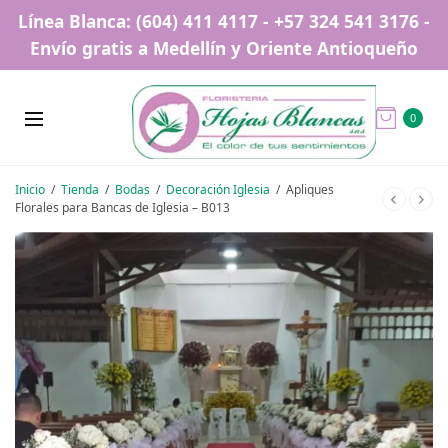
Línea Blanca: (604) 411 4117 - +57 324 541 3176 -
Envío gratis a Medellín y Oriente Antioqueño
0
Inicio
/
Tienda
/
Bodas
/
Decoración Iglesia
/
Apliques
Florales para Bancas de Iglesia – B013