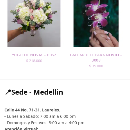
YUGO DE NOVIA – B062
GALLARDETE PARA NOVIO –
B008
$
218.000
$
35.000
📍Sede - Medellin
Calle 44 No. 71-31. Laureles.
- Lunes a Sábado: 7:00 am a 6:00 pm
- Domingos y Festivos: 8:00 am a 4:00 pm
Atención Virtual: