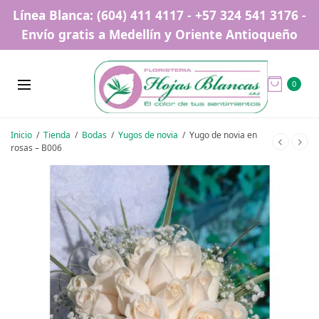
Línea Blanca: (604) 411 4117 - +57 324 541 3176 -
Envío gratis a Medellín y Oriente Antioqueño
0
Inicio
/
Tienda
/
Bodas
/
Yugos de novia
/
Yugo de novia en
rosas – B006