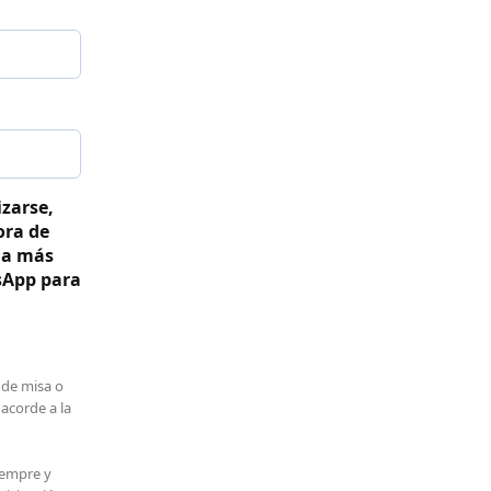
izarse,
ora de
ga más
sApp para
 de misa o
 acorde a la
iempre y