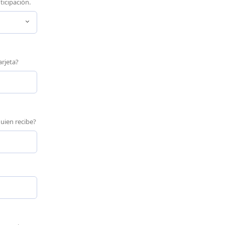
ticipación.
arjeta?
uien recibe?