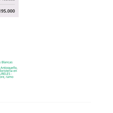
95.000
s Blancas
e Antioqueño
,
floristería en
AURELES -
bre
,
ramo