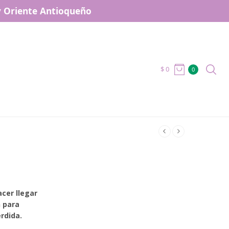
 y Oriente Antioqueño
$
0
0
cer llegar
n para
rdida.