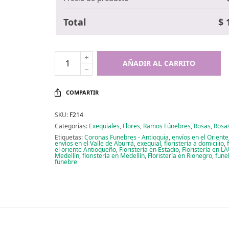
Total
$
1
AÑADIR AL CARRITO
COMPARTIR
SKU:
F214
Categorías:
Exequiales
,
Flores
,
Ramos Fúnebres
,
Rosas
,
Rosa
Etiquetas:
Coronas Funebres - Antioquia
,
envíos en el Orient
envíos en el Valle de Aburrá
,
exequial
,
floristería a domicilio
,
el oriente Antioqueño
,
Floristería en Estadio
,
Floristería en L
Medellín
,
floristería en Medellín
,
Floristería en Rionegro
,
fune
funebre