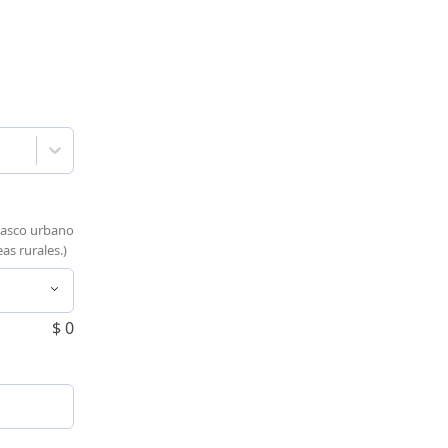
casco urbano
as rurales.)
$
0