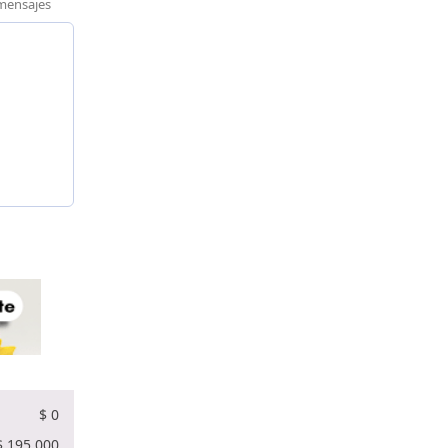
/mensajes
$
0
$
195.000