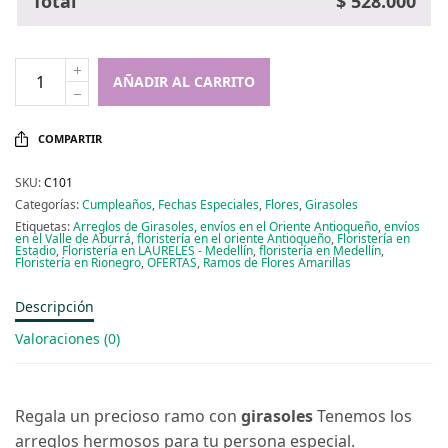
Total
$
528.000
AÑADIR AL CARRITO
COMPARTIR
SKU:
C101
Categorías:
Cumpleaños
,
Fechas Especiales
,
Flores
,
Girasoles
Etiquetas:
Arreglos de Girasoles
,
envíos en el Oriente Antioqueño
,
envíos
en el Valle de Aburrá
,
floristería en el oriente Antioqueño
,
Floristería en
Estadio
,
Floristería en LAURELES - Medellín
,
floristería en Medellín
,
Floristería en Rionegro
,
OFERTAS
,
Ramos de Flores Amarillas
Descripción
Valoraciones (0)
Regala un precioso ramo con
girasoles
Tenemos los
arreglos hermosos para tu persona especial.