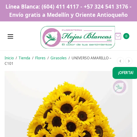
Línea Blanca: (604) 411 4117 - +57 324 541 3176 -
Envío gratis a Medellín y Oriente Antioqueño
0
Inicio
/
Tienda
/
Flores
/
Girasoles
/
UNIVERSO AMARILLO –
C101
¡OFERTA!