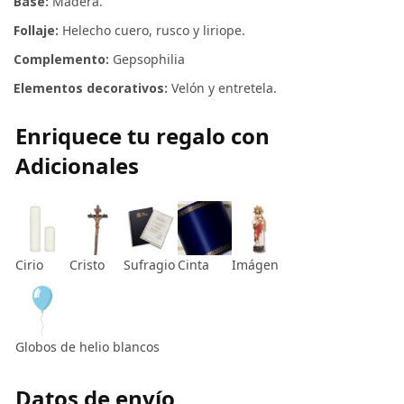
Base:
Madera.
Follaje:
Helecho cuero, rusco y liriope.
Complemento:
Gepsophilia
Elementos decorativos:
Velón y entretela.
Enriquece tu regalo con
Adicionales
Cirio
Cristo
Sufragio
Cinta
Imágen
Globos de helio blancos
Datos de envío