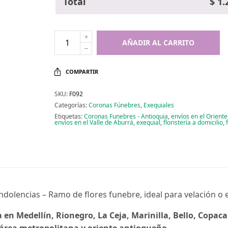
Total
$
1.
AÑADIR AL CARRITO
COMPARTIR
SKU:
F092
Categorías:
Coronas Fúnebres
,
Exequiales
Etiquetas:
Coronas Funebres - Antioquia
,
envíos en el Orient
envíos en el Valle de Aburrá
,
exequial
,
floristería a domicilio
,
dolencias – Ramo de flores funebre, ideal para velación o 
en Medellín, Rionegro, La Ceja, Marinilla, Bello, Copaca
l área metropolitana y oriente antioqueño.