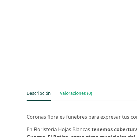
Descripción
Valoraciones (0)
Coronas florales funebres para expresar tus con
En Floristería Hojas Blancas
tenemos cobertura 
Guarne, El Retiro, entre otros municipios de