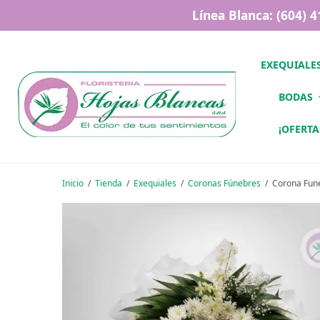
Línea Blanca: (604) 
EXEQUIALE
BODAS
¡OFERTA
Inicio
/
Tienda
/
Exequiales
/
Coronas Fúnebres
/
Corona Fune