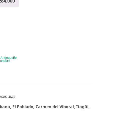
284.000
e Antioqueño
,
funebre
exequias.
bana, El Poblado, Carmen del Viboral, Itagüi,