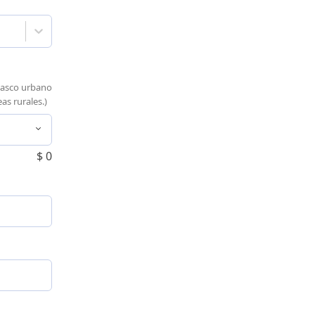
casco urbano
as rurales.)
$
0