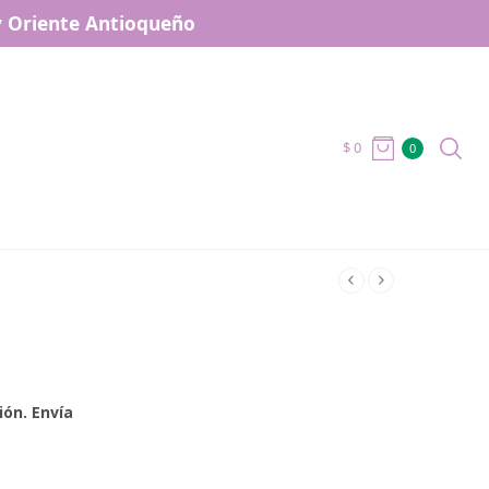
 y Oriente Antioqueño
$
0
0
ión. Envía