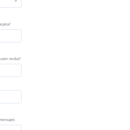
arjeta?
uien recibe?
/mensajes