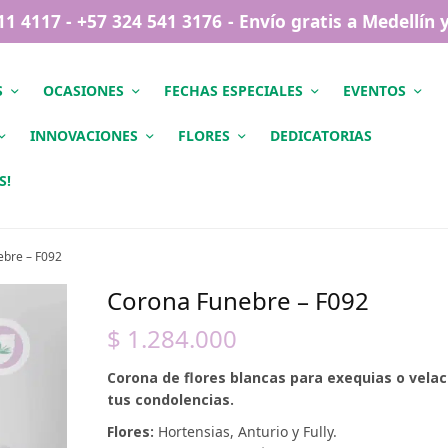
411 4117 - +57 324 541 3176 - Envío gratis a Medellín
S
OCASIONES
FECHAS ESPECIALES
EVENTOS
INNOVACIONES
FLORES
DEDICATORIAS
S!
bre – F092
Corona Funebre – F092
$
1.284.000
Corona de flores blancas para exequias o velac
tus condolencias.
Flores:
Hortensias, Anturio y Fully.