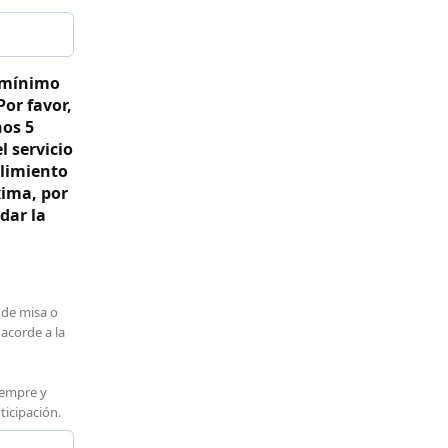
 mínimo
Por favor,
nos 5
l servicio
limiento
xima, por
dar la
 de misa o
 acorde a la
iempre y
ticipación.