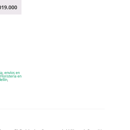
019.000
ia
,
envíos en
,
Floristería en
ellín
,