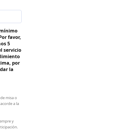
 mínimo
Por favor,
nos 5
l servicio
limiento
xima, por
dar la
 de misa o
 acorde a la
iempre y
ticipación.