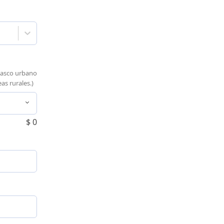
casco urbano
as rurales.)
$
0