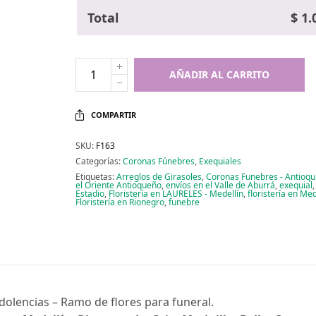
Total
$
1.
AÑADIR AL CARRITO
COMPARTIR
SKU:
F163
Categorías:
Coronas Fúnebres
,
Exequiales
Etiquetas:
Arreglos de Girasoles
,
Coronas Funebres - Antioqu
el Oriente Antioqueño
,
envíos en el Valle de Aburrá
,
exequial
Estadio
,
Floristería en LAURELES - Medellín
,
floristería en Med
Floristería en Rionegro
,
funebre
olencias – Ramo de flores para funeral.