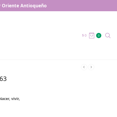
 y Oriente Antioqueño
$
0
0
163
acer, vivir,