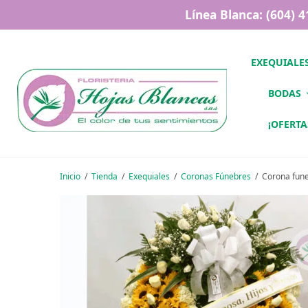
Línea Blanca: (604) 
EXEQUIALE
BODAS
¡OFERTA
Inicio
/
Tienda
/
Exequiales
/
Coronas Fúnebres
/
Corona fune