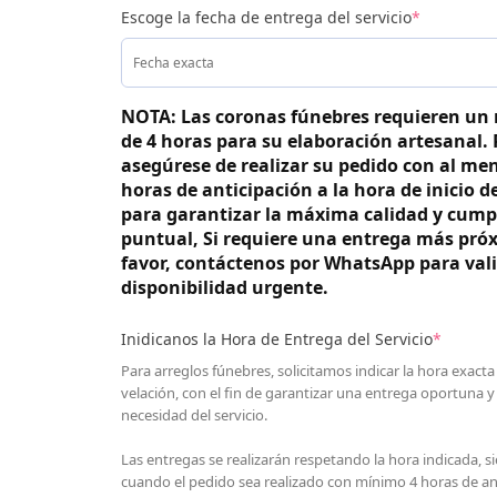
Escoge la fecha de entrega del servicio
*
NOTA: Las coronas fúnebres requieren un
de 4 horas para su elaboración artesanal. 
asegúrese de realizar su pedido con al me
horas de anticipación a la hora de inicio de
para garantizar la máxima calidad y cump
puntual, Si requiere una entrega más pró
favor, contáctenos por WhatsApp para vali
disponibilidad urgente.
Inidicanos la Hora de Entrega del Servicio
*
Para arreglos fúnebres, solicitamos indicar la hora exacta
velación, con el fin de garantizar una entrega oportuna y
necesidad del servicio.
Las entregas se realizarán respetando la hora indicada, s
cuando el pedido sea realizado con mínimo 4 horas de an