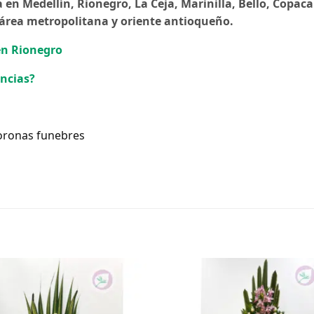
en Medellín, Rionegro, La Ceja, Marinilla, Bello, Copaca
l área metropolitana y oriente antioqueño.
 en Rionegro
encias?
Coronas funebres