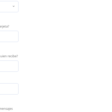
arjeta?
uien recibe?
/mensajes