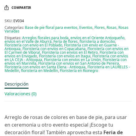
COMPARTIR
SKU:
EV034
Categorías:
Base de pie floral para eventos
,
Eventos
,
Flores
,
Rosas
,
Rosas
Variadas
Etiquetas:
Arreglos florales para boda
,
envíos en el Oriente Antioqueño
,
envíos en el Valle de Aburrá
,
Fería de flores
,
floristería a domicilio
,
Floristería con envío en El Poblado
,
Floristería con envío en Guarne -
Antioquia
,
Floristería con envíos en Copacabana
,
Floristería con envíos en
El Carmen de Viboral
,
Floristería con envíos en El Retiro
,
Floristería con
envíos en Envigado
,
Floristería con envíos en Itagui
,
Floristería con envíos
en LA CEJA - Antioquia
,
Floristería con envíos en La Unión
,
Floristería con
envíos en Marinilla
,
Floristería con envíos en San Antonio de Pereira
,
Floristería con envíos en Santa Elena - Antioquia
,
Floristería en LAURELES -
Medellín
,
floristería en Medellín
,
Floristería en Rionegro
Descripción
Valoraciones (0)
Arreglo de rosas de colores en base de pie, para usar
en ceremonia u otro evento especial ¡Escoge tu
decoración floral! También aprovecha esta
Feria de