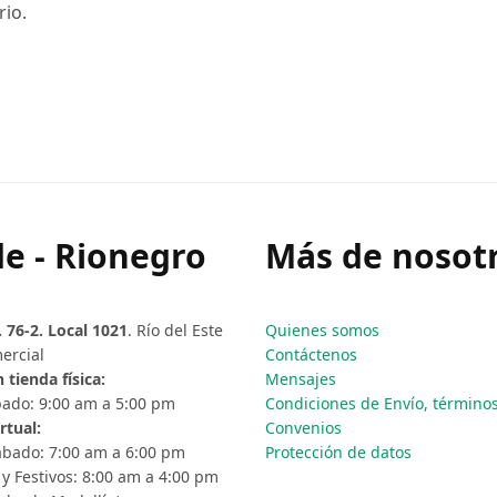
rio.
e - Rionegro
Más de nosotr
. 76-2. Local 1021
. Río del Este
Quienes somos
ercial
Contáctenos
 tienda física:
Mensajes
ado: 9:00 am a 5:00 pm
Condiciones de Envío, términos 
rtual:
Convenios
ábado: 7:00 am a 6:00 pm
Protección de datos
y Festivos: 8:00 am a 4:00 pm