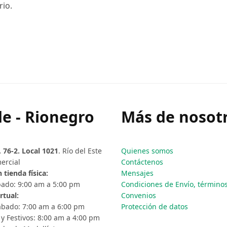
rio.
e - Rionegro
Más de nosotr
. 76-2. Local 1021
. Río del Este
Quienes somos
ercial
Contáctenos
 tienda física:
Mensajes
ado: 9:00 am a 5:00 pm
Condiciones de Envío, términos 
rtual:
Convenios
ábado: 7:00 am a 6:00 pm
Protección de datos
y Festivos: 8:00 am a 4:00 pm