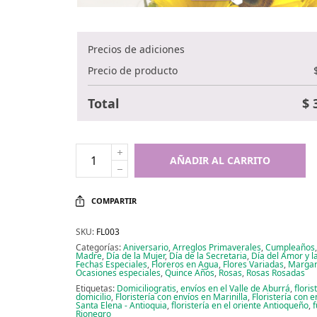
Precios de adiciones
Precio de producto
Total
$
3
AÑADIR AL CARRITO
COMPARTIR
SKU:
FL003
Categorías:
Aniversario
,
Arreglos Primaverales
,
Cumpleaños
Madre
,
Día de la Mujer
,
Día de la Secretaria
,
Día del Amor y l
Fechas Especiales
,
Floreros en Agua
,
Flores Variadas
,
Margar
Ocasiones especiales
,
Quince Años
,
Rosas
,
Rosas Rosadas
Etiquetas:
Domiciliogratis
,
envíos en el Valle de Aburrá
,
floris
domicilio
,
Floristería con envíos en Marinilla
,
Floristería con e
Santa Elena - Antioquia
,
floristería en el oriente Antioqueño
,
f
Rionegro