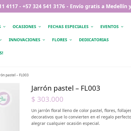
411 4117 - +57 324 541 3176 - Envío gratis a Medellín
S
OCASIONES
FECHAS ESPECIALES
EVENTOS
INNOVACIONES
FLORES
DEDICATORIAS
S!
rón pastel – FL003
Jarrón pastel – FL003
$
303.000
Un jarrón floral lleno de color pastel, flores, follaje
decorativos que lo convierten en el regalo perfect
alegrar cualquier ocasión especial.