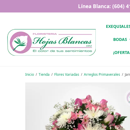
Línea Blanca: (604) 
EXEQUIALE
BODAS
¡OFERTA
Inicio
/
Tienda
/
Flores Variadas
/
Arreglos Primaverales
/
Jar