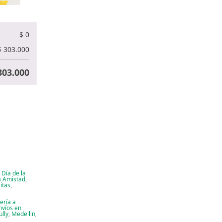
$
0
$
303.000
03.000
,
Día de la
a Amistad
,
itas
,
tería a
nvíos en
ully
,
Medellin
,