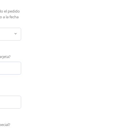
do el pedido
 a la fecha
arjeta?
ecial?