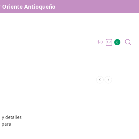
 y Oriente Antioqueño
$
0
0
s y detalles
o para