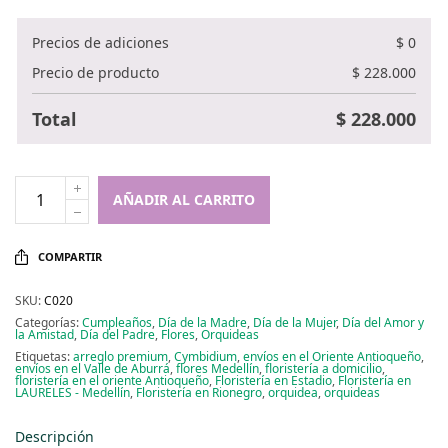
Precios de adiciones
$
0
Precio de producto
$
228.000
Total
$
228.000
AÑADIR AL CARRITO
COMPARTIR
SKU:
C020
Categorías:
Cumpleaños
,
Día de la Madre
,
Día de la Mujer
,
Día del Amor y
la Amistad
,
Día del Padre
,
Flores
,
Orquideas
Etiquetas:
arreglo premium
,
Cymbidium
,
envíos en el Oriente Antioqueño
,
envíos en el Valle de Aburrá
,
flores Medellín
,
floristería a domicilio
,
floristería en el oriente Antioqueño
,
Floristería en Estadio
,
Floristería en
LAURELES - Medellín
,
Floristería en Rionegro
,
orquidea
,
orquideas
Descripción