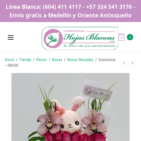
Línea Blanca: (604) 411 4117 - +57 324 541 3176 -
Envío gratis a Medellín y Oriente Antioqueño
0
Inicio
/
Tienda
/
Flores
/
Rosas
/
Rosas Rosadas
/
Inocencia
– IN039