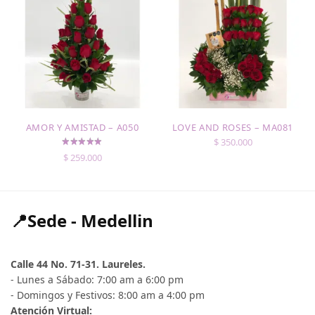
AMOR Y AMISTAD – A050
LOVE AND ROSES – MA081
$
350.000
$
259.000
📍Sede - Medellin
Calle 44 No. 71-31. Laureles.
- Lunes a Sábado: 7:00 am a 6:00 pm
- Domingos y Festivos: 8:00 am a 4:00 pm
Atención Virtual: