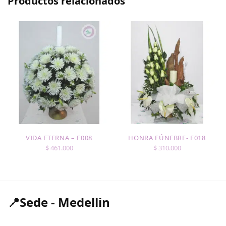
Productos relacionados
S
VIDA ETERNA – F008
HONRA FÚNEBRE- F018
$
461.000
$
310.000
📍Sede - Medellin