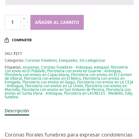
AÑADIR AL CARRITO
COMPARTIR
SKU:
F211
Categorías:
Coronas Fúnebres
,
Exequiales
,
Sin categorizar
Etiquetas:
azucenas
,
Coronas Funebres - Antioquia
,
exequial
,
Floristería
con envío en El Poblado
,
Floristería con envío en Guarne - Antioquia
,
Floristería con envíos en Copacabana
,
Floristería con envíos en El Carmen
de Viboral
,
Floristería con envíos en El Retiro
,
Floristería con envíos en
Envigado
,
Floristería con envíos en Itagui
,
Floristería con envíos en LA CEJA
- Antioquia
,
Floristería con envíos en La Unión
,
Floristería con envíos en
Marinilla
,
Floristería con envíos en San Antonio de Pereira
,
Floristería con
envíos en Santa Elena - Antioquia
,
Floristería en LAURELES - Medellín
,
fully
,
funebre
Descripción
Coronas florales funebres para expresar condolencias