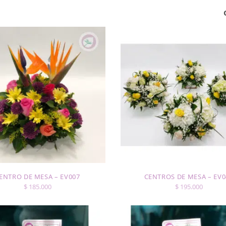
ENTRO DE MESA – EV007
CENTROS DE MESA – EV0
$
185.000
$
195.000