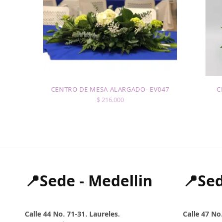
CENTRO DE MESA ALARGADO- EV047
C
$
216.000
📍Sede - Medellin
📍Sed
Calle 44 No. 71-31. Laureles.
Calle 47 No