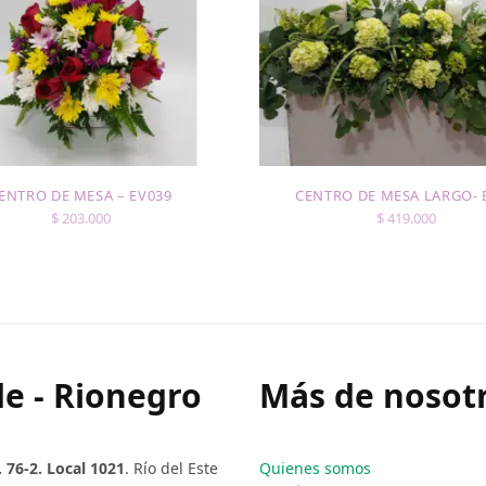
ENTRO DE MESA – EV039
CENTRO DE MESA LARGO- 
$
203.000
$
419.000
e - Rionegro
Más de nosotr
. 76-2. Local 1021
. Río del Este
Quienes somos