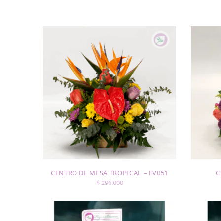
CENTRO DE MESA TROPICAL – EV051
C
$
296.000