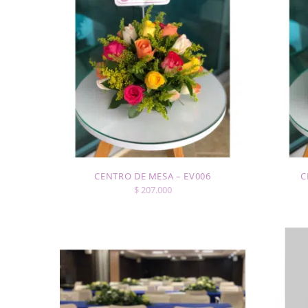
CENTRO DE MESA – EV006
C
$
207.000