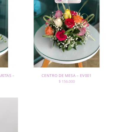
RITAS –
CENTRO DE MESA – EV001
$
156.000