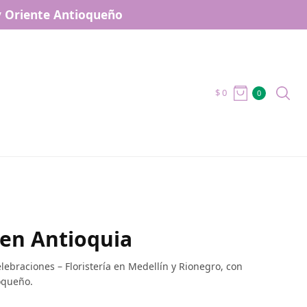
 y Oriente Antioqueño
$
0
0
 en Antioquia
ebraciones – Floristería en Medellín y Rionegro, con
oqueño.