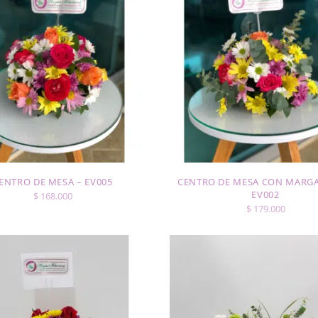
ENTRO DE MESA – EV005
CENTRO DE MESA CON MARGA
EV002
$
168.000
$
179.000