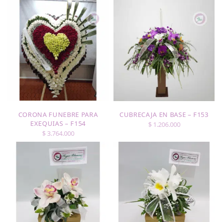
CORONA FUNEBRE PARA
CUBRECAJA EN BASE – F153
EXEQUIAS – F154
$
1.206.000
$
3.764.000