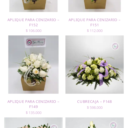
APLIQUE PARA CENIZARIO –
APLIQUE PARA CENIZARIO –
F152
F151
$
106.000
$
112.000
APLIQUE PARA CENIZARIO –
CUBRECAJA – F148
F149
$
598.000
$
135.000