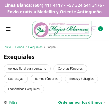
Línea Blanca: (604) 411 4117 - +57 324 541 3176 -
Envío gratis a Medellín y Oriente Antioqueño
0
Inicio
/
Tienda
/
Exequiales
/
Página 5
Exequiales
Aplique floral para cenizario
Coronas Fúnebres
Cubrecajas
Ramos Fúnebres
Bonos y Sufragios
Económicos Exequiales
Filtrar