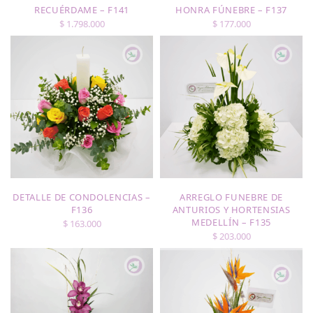
RECUÉRDAME – F141
HONRA FÚNEBRE – F137
$
1.798.000
$
177.000
DETALLE DE CONDOLENCIAS –
ARREGLO FUNEBRE DE
F136
ANTURIOS Y HORTENSIAS
MEDELLÍN – F135
$
163.000
$
203.000