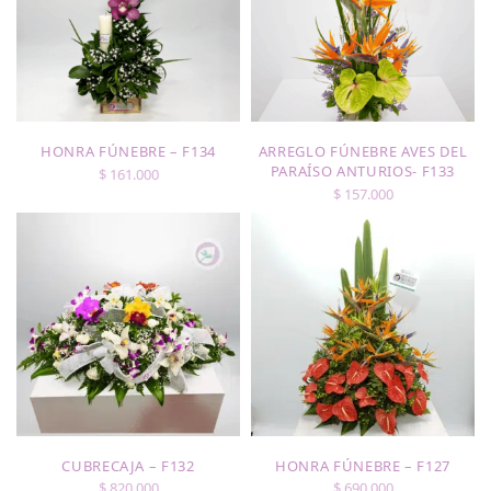
HONRA FÚNEBRE – F134
ARREGLO FÚNEBRE AVES DEL
PARAÍSO ANTURIOS- F133
$
161.000
$
157.000
CUBRECAJA – F132
HONRA FÚNEBRE – F127
$
820.000
$
690.000