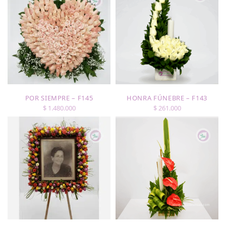
POR SIEMPRE – F145
HONRA FÚNEBRE – F143
$
1.480.000
$
261.000