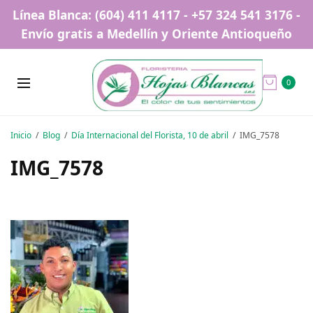
Línea Blanca: (604) 411 4117 - +57 324 541 3176 -
Envío gratis a Medellín y Oriente Antioqueño
0
Inicio
Blog
Día Internacional del Florista, 10 de abril
IMG_7578
IMG_7578