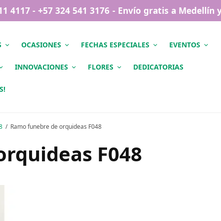
411 4117 - +57 324 541 3176 - Envío gratis a Medellín
S
OCASIONES
FECHAS ESPECIALES
EVENTOS
INNOVACIONES
FLORES
DEDICATORIAS
S!
8
Ramo funebre de orquideas F048
orquideas F048