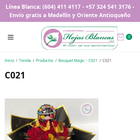
Línea Blanca: (604) 411 4117 - +57 324 541 3176 -
Envío gratis a Medellín y Oriente Antioqueño
0
Inicio
Tienda
Productos
Bouquet Magic – C021
C021
C021