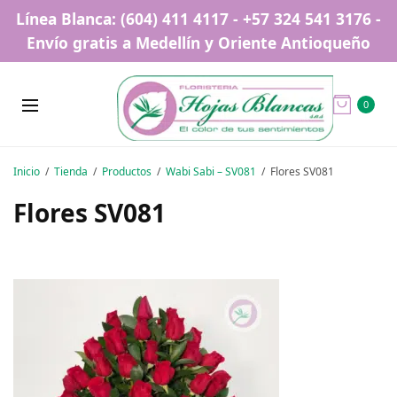
Línea Blanca: (604) 411 4117 - +57 324 541 3176 -
Envío gratis a Medellín y Oriente Antioqueño
0
Inicio
Tienda
Productos
Wabi Sabi – SV081
Flores SV081
Flores SV081