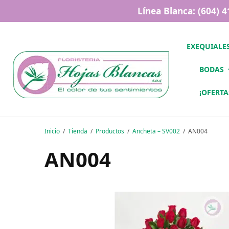
Línea Blanca: (604) 
EXEQUIALE
BODAS
¡OFERTA
Inicio
Tienda
Productos
Ancheta – SV002
AN004
AN004