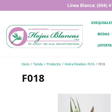
Línea Blanca: (604) 
EXEQUIALE
BODAS
¡OFERTA
Inicio
Tienda
Productos
Honra Fúnebre- F018
F018
F018