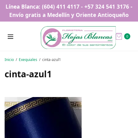
Línea Blanca: (604) 411 4117 - +57 324 541 3176 -
Envío gratis a Medellín y Oriente Antioqueño
0
Inicio
Exequiales
cinta-azul1
cinta-azul1