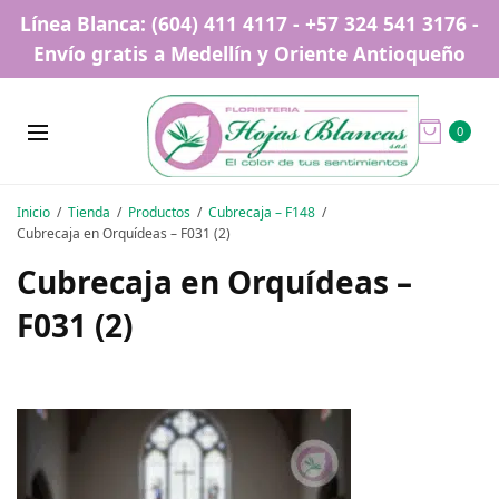
Línea Blanca: (604) 411 4117 - +57 324 541 3176 -
Envío gratis a Medellín y Oriente Antioqueño
0
Inicio
Tienda
Productos
Cubrecaja – F148
Cubrecaja en Orquídeas – F031 (2)
Cubrecaja en Orquídeas –
F031 (2)