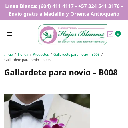
Línea Blanca: (604) 411 4117 - +57 324 541 3176 -
Envío gratis a Medellín y Oriente Antioqueño
0
Inicio
Tienda
Productos
Gallardete para novio – B008
Gallardete para novio – B008
Gallardete para novio – B008