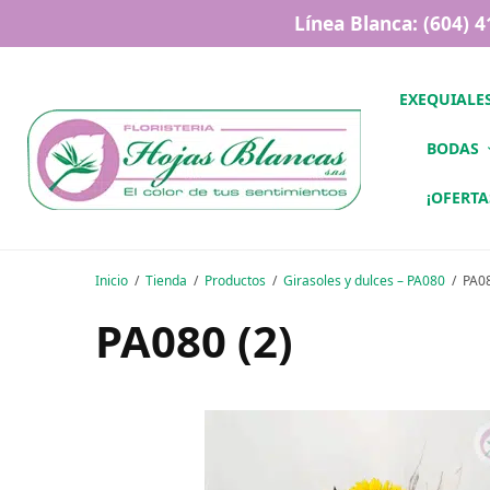
Línea Blanca: (604) 
EXEQUIALE
BODAS
¡OFERTA
Inicio
Tienda
Productos
Girasoles y dulces – PA080
PA08
PA080 (2)