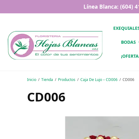
Línea Blanca: (604) 
EXEQUIALE
BODAS
¡OFERTA
Inicio
Tienda
Productos
Caja De Lujo – CD006
CD006
CD006